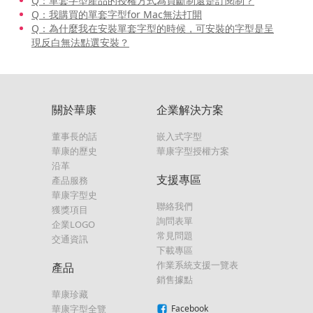
Q：單套字型產品的授權方式為買斷制還是訂閱制？
Q：我購買的單套字型for Mac無法打開
Q：為什麼我在安裝單套字型的時候，可安裝的字型是呈
現反白無法點選安裝？
關於華康
企業解決方案
董事長的話
嵌入式字型
華康的歷史
華康字型授權方案
沿革
支援專區
產品服務
華康字型史
聯絡我們
獲獎項目
詢問表單
企業LOGO
常見問題
交通資訊
下載專區
作業系統支援一覽表
產品
銷售據點
華康珍藏
華康字型全覽
Facebook