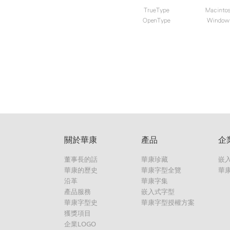
關於華康
產品
企
董事長的話
華康珍藏
嵌
華康的歷史
華康字型全覽
華
沿革
華康字集
產品服務
嵌入式字型
華康字型史
華康字型授權方案
獲獎項目
企業LOGO