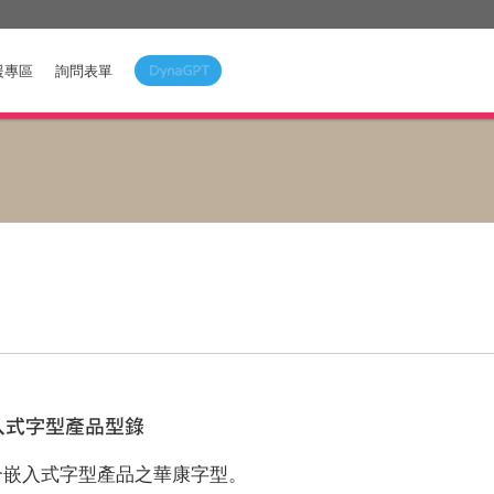
援專區
詢問表單
入式字型產品型錄
合嵌入式字型產品之華康字型。