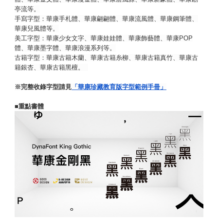
亭流等。
手寫字型：華康手札體、華康翩翩體、華康流風體、華康鋼筆體、
華康兒風體等。
美工字型：華康少女文字、華康娃娃體、華康飾藝體、華康POP
體、華康墨字體、華康浪漫系列等。
古籍字型：華康古籍木蘭、華康古籍糸柳、華康古籍真竹、華康古
籍銀杏、華康古籍黑檀。  
※完整收錄字型請見
「華康珍藏教育版字型範例手冊」
■重點書體