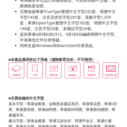
專為機育單位設計的優惠產品，可自由加購PC台數，加
購價格更划算。
完整收錄華康TrueType繁體中文字型232套、簡體中文
字型143套、注音及拼音字型291套、英數字型1,470
套；華康OpenType繁體中文字型182套、簡體中文字型
146套、注音字型30套、多國語字型24套。
提供華康GB5和GB2312、GB18030編碼簡體中文字型，
中港兩地文件往來無礙。
同時支援Windows和Macintosh作業系統。
■本產品適用於以下用途（僅限教育目的，不可商用）
■主要收錄的中文字型
基本字型：華康金剛黑、金剛黑多國語系列、華康青花黑、華康UD
黑、華康愛情體、華康細明體、華康新特明體、華康新特圓體、華
康儷宋等。
書法字型：華康金蝶體、華康玉刻仿宋、華康甲金文、華康行書
體、華康金文體、華康瘦金體、華康唐風隸、華康新篆體、華康勘