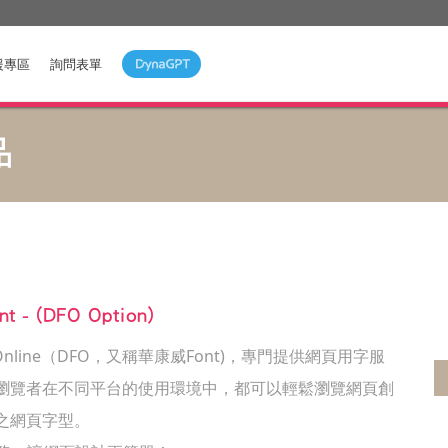
援專區
詢問表單
品
 - (DFO Option)
t Online（DFO，又稱華康威Font)，專門提供網頁用字服
瀏覽者在不同平台的使用環境中，都可以輕鬆瀏覽網頁創
之網頁字型。