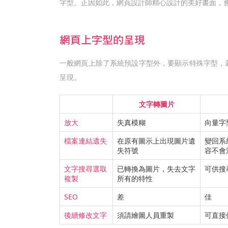
字型。正因如此，網頁設計師精心設計的美好畫面，
網頁上字型的呈現
一般網頁上除了系統預設字型外，要顯示特殊字型，若
呈現。
文字轉圖片
放大
失真模糊
向量字
檔案連結遺失
在原有圖示上出現圖片遺
變回系
失符號
容不會
文字搜尋選取
已轉換為圖片，失去文字
可供搜
複製
所有的特性
SEO
差
佳
後續修改文字
須請繪圖人員重製
可直接