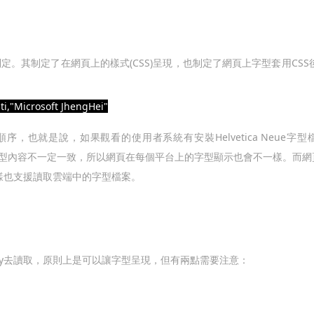
會所制定。其制定了在網頁上的樣式(CSS)呈現，也制定了網頁上字型套用C
iti,"Microsoft JhengHei"
，也就是說，如果觀看的使用者系統有安裝Helvetica Neue
裝的字型內容不一定一致，所以網頁在每個平台上的字型顯示也會不一樣。而
樣也支援讀取雲端中的字型檔案。
mily去讀取，原則上是可以讓字型呈現，但有兩點需要注意：