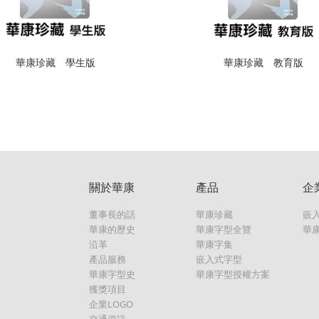
華康珍藏 學生版
華康珍藏 教育版
關於華康
產品
企
董事長的話
華康珍藏
嵌
華康的歷史
華康字型全覽
華
沿革
華康字集
產品服務
嵌入式字型
華康字型史
華康字型授權方案
獲獎項目
企業LOGO