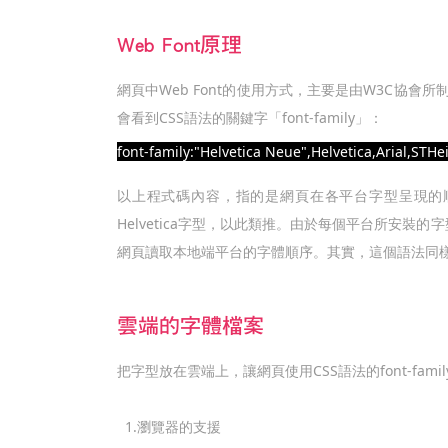
Web Font原理
網頁中Web Font的使用方式，主要是由W3C協
會看到CSS語法的關鍵字「font-family」：
font-family:"Helvetica Neue",Helvetica,Arial,STHe
以上程式碼內容，指的是網頁在各平台字型呈現的順序
Helvetica字型，以此類推。由於每個平台所安
網頁讀取本地端平台的字體順序。其實，這個語法同
雲端的字體檔案
把字型放在雲端上，讓網頁使用CSS語法的font-fa
1.瀏覽器的支援