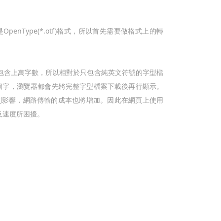
penType(*.otf)格式，所以首先需要做格式上的轉
。
包含上萬字數，所以相對於只包含純英文符號的字型檔
千個字，瀏覽器都會先將完整字型檔案下載後再行顯示。
到影響，網路傳輸的成本也將增加。因此在網頁上使用
果及速度所困擾。