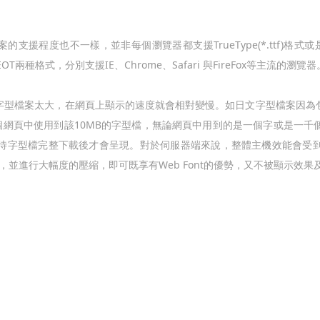
程度也不一樣，並非每個瀏覽器都支援TrueType(*.ttf)格式或是O
T兩種格式，分別支援IE、Chrome、Safari 與FireFox等主流的瀏覽器
字型檔案太大，在網頁上顯示的速度就會相對變慢。如日文字型檔案因為
個網頁中使用到該10MB的字型檔，無論網頁中用到的是一個字或是一
待字型檔完整下載後才會呈現。對於伺服器端來說，整體主機效能會受
式，並進行大幅度的壓縮，即可既享有Web Font的優勢，又不被顯示效