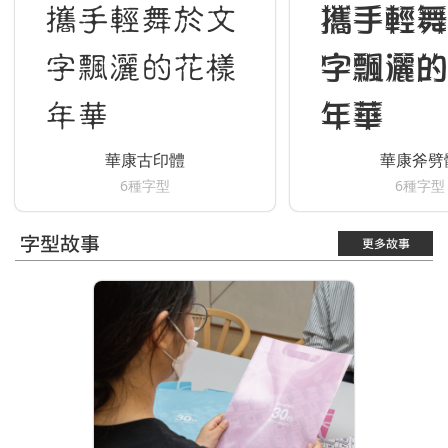
攜手輕舞於文
攜手輕舞
字飄灑的花樣
字飄灑的
年華
年華
華康古印體
華康斧劈
6種字型
6種字型
字型故事
更多故事