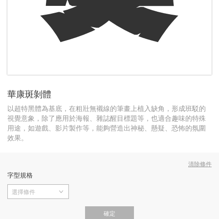
華康斑剝體
以超特黑體為基底，在粗壯無襯線的筆畫上植入缺角，形成班駁的
視覺意象，除了應用於海報、雜誌醒目標題等，也適合趣味的特殊
用途，如遊戲、影片製作等，能夠營造出神秘、懸疑、恐怖的氛圍
效果。
清除條件
字型規格
選擇條件
確定