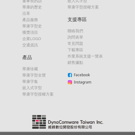
董事長的話
嵌入式字型
華康的歷史
華康字型授權方案
沿革
支援專區
產品服務
華康字型史
聯絡我們
獲獎項目
詢問表單
企業LOGO
常見問題
交通資訊
下載專區
作業系統支援一覽表
產品
銷售據點
華康珍藏
華康字型全覽
Facebook
華康字集
Instagram
嵌入式字型
華康字型授權方案