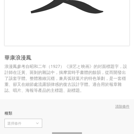
華康浪漫鳳
浪漫鳳參考自昭和二年（1927）《演艺と映画》的封面標題字，設
計師在泛黃、斑剝的雜誌中，揣摩當時手書體的餘韻，從而開發出
了該套字體。整體雅緻沉穩，兼具弧狀葉片的特色筆劃，是一套穩
重、卻又在細節處流露韻律感的復古設計字體。適合用於報章雜
誌、唱片、海報等產品的主標題、副標題。
清除條件
種類
選擇條件