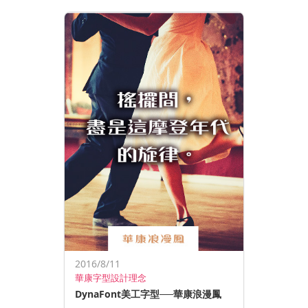
2016/8/11
華康字型設計理念
DynaFont美工字型──華康浪漫鳳