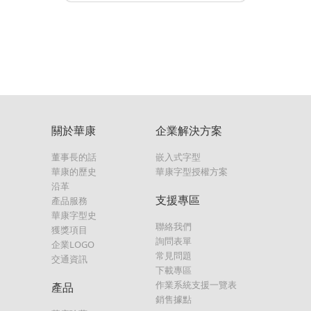
關於華康
企業解決方案
董事長的話
嵌入式字型
華康的歷史
華康字型授權方案
沿革
支援專區
產品服務
華康字型史
聯絡我們
獲獎項目
詢問表單
企業LOGO
常見問題
交通資訊
下載專區
作業系統支援一覽表
產品
銷售據點