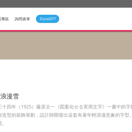
援專區
詢問表單
康浪漫雪
正十四年（1925）藤原太一《図案化せる実用文字》一書中的字
何造型的裝飾筆劃，設計師開發出這套有著年輕浪漫意象的字型
題。