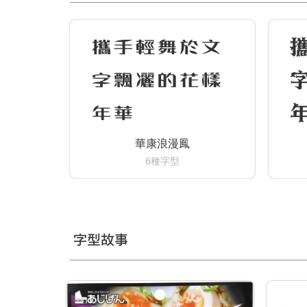
攜手輕舞於文
字飄灑的花樣
年華
華康浪漫鳳
6種字型
字型故事