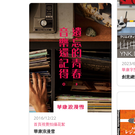
2023/6
華康字
創意總監
2016/12/22
首頁視覺拍攝花絮
華康浪漫雪