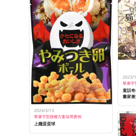
2023/
華康字
童話奇
畫家兼
2024/3/13
華康字型授權方案採用實例
上癮蛋蛋球