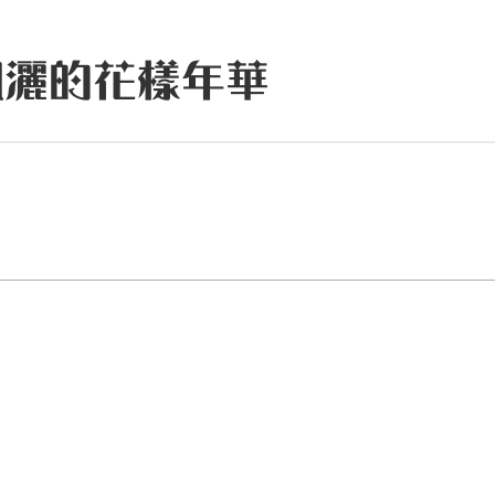
飄灑的花樣年華