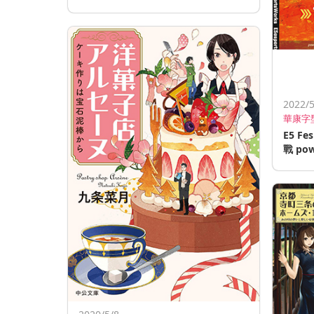
2022/5
華康字
E5 Fe
戰 pow