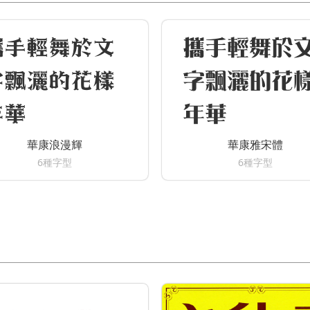
攜手輕舞於文
攜手輕舞於
字飄灑的花樣
字飄灑的花
年華
年華
華康浪漫輝
華康雅宋體
6種字型
6種字型