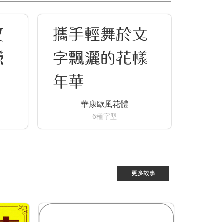
文
攜手輕舞於文
樣
字飄灑的花樣
年華
華康歐風花體
6種字型
更多故事