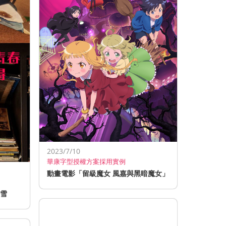
2023/7/10
華康字型授權方案採用實例
動畫電影「留級魔女 風嘉與黑暗魔女」
漫雪