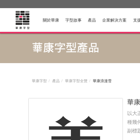
關於華康
字型故事
產品
企業解決方案
支
華康字型產品
華康字型
產品
華康字型全覽
華康浪漫雪
華
以大
種幾
副標