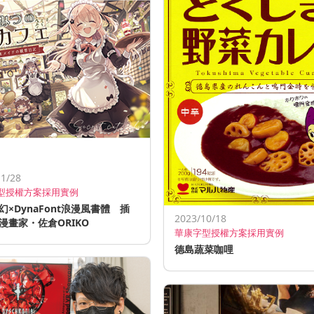
11/28
型授權方案採用實例
幻×DynaFont浪漫風書體 插
2023/10/18
漫畫家・佐倉ORIKO
華康字型授權方案採用實例
德島蔬菜咖哩