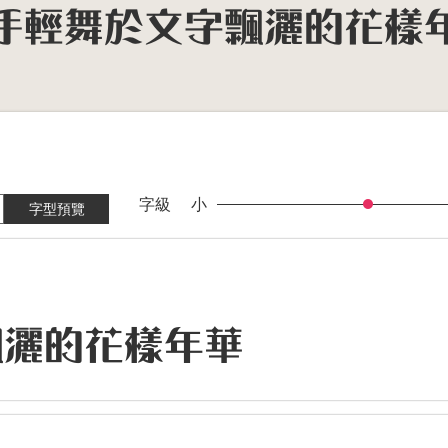
字級
小
字型預覽
飄灑的花樣年華