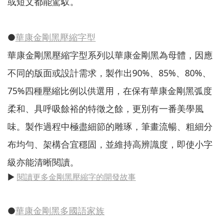
或短文都能駕馭。
●
華康金剛黑壓縮字型
華康金剛黑壓縮字型系列以華康金剛黑為母體，因應
不同的版面或設計需求，製作出90%、85%、80%、
75%四種壓縮比例以供選用，在保有華康金剛黑弧度
柔和、具呼吸餘裕的特徵之餘，更別有一番美學風
味。製作過程中極盡細節的雕琢，筆畫流暢、粗細分
布均勻、架構合宜穩固，並維持高辨識度，即使小字
級亦能清晰閱讀。
▶️
閱讀更多金剛黑壓縮字的開發故事
●
華康金剛黑多國語家族