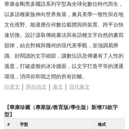
華康金剛黑多國語系列字型為全球化數位時代而生，
以多語種家族伸向世界角落，兼具美學一致性與在地
文化視野、能適應任何數位載體與跨裝置、跨平台快
速切換。設計汲取傳統書法與各語種文字自然的書寫
韻律，結合對稱與幾何的現代美學觀，並強調易辨
識、好閱讀的文字細節，讓數位訊息傳遞有了人性的
溫度，打破虛擬的冰冷牆面，以文字打造平等的溝通
環境，消弭你和我之間的所有距離。
印度文
│
阿拉伯文
│
泰文
│
現代泰文
【華康珍藏（專業版/教育版/學生版）新增73
款字
型】
#
字型
格式