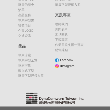
華康的歷史
華康字型授權方案
沿革
支援專區
產品服務
華康字型史
聯絡我們
獲獎項目
詢問表單
企業LOGO
常見問題
交通資訊
下載專區
作業系統支援一覽表
產品
銷售據點
華康珍藏
華康字型全覽
Facebook
華康字集
Instagram
嵌入式字型
華康字型授權方案