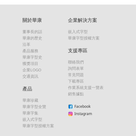
關於華康
企業解決方案
董事長的話
嵌入式字型
華康的歷史
華康字型授權方案
沿革
支援專區
產品服務
華康字型史
聯絡我們
獲獎項目
詢問表單
企業LOGO
常見問題
交通資訊
下載專區
作業系統支援一覽表
產品
銷售據點
華康珍藏
華康字型全覽
Facebook
華康字集
Instagram
嵌入式字型
華康字型授權方案