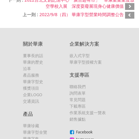
空學校入展 深度耍廢展現身心健康價值
上一則 :
2022/9/8（四） 華康字型營業時間調整公告
關於華康
企業解決方案
董事長的話
嵌入式字型
華康的歷史
華康字型授權方案
沿革
支援專區
產品服務
華康字型史
聯絡我們
獲獎項目
詢問表單
企業LOGO
常見問題
交通資訊
下載專區
作業系統支援一覽表
產品
銷售據點
華康珍藏
華康字型全覽
Facebook
華康字集