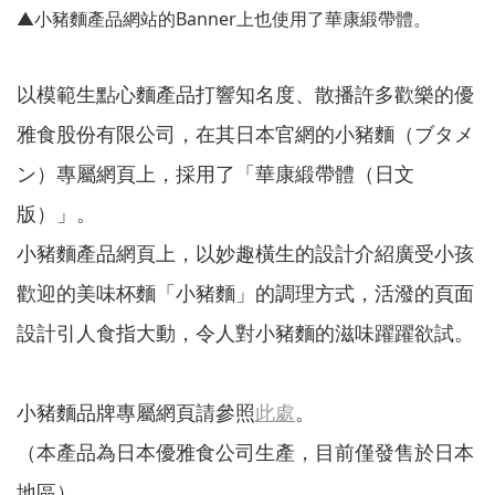
▲小豬麵產品網站的Banner上也使用了華康緞帶體。
以模範生點心麵產品打響知名度、散播許多歡樂的優
雅食股份有限公司，在其日本官網的小豬麵（ブタメ
ン）專屬網頁上，採用了「華康緞帶體（日文
版）」。
小豬麵產品網頁上，以妙趣橫生的設計介紹廣受小孩
歡迎的美味杯麵「小豬麵」的調理方式，活潑的頁面
設計引人食指大動，令人對小豬麵的滋味躍躍欲試。
小豬麵品牌專屬網頁請參照
此處
。
（本產品為日本優雅食公司生產，目前僅發售於日本
地區）