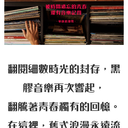
翻閱細數時光的封存，
黑
膠音樂再次響起，
翻騰著青春獨有的回憶。
在這裡，舊式浪漫永遠流