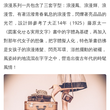
浪漫系列一共包含了三套字型：浪漫鳳、浪漫輝、浪
漫雪。有著活潑青春氣息的浪漫雪，閃爍著亮晶晶的
光芒，設計師參考了大正14年（1925）藤原太一
《図案化せる実用文字》書中的字體為基礎，再加入
對那年代女子的想像，把字體擬人化，特色筆畫彷彿
是女孩子的浪漫捲髮、閃亮耳環、澎然擺動的裙襬，
風姿綽約地流瀉在字字之中，營造出復古年代的時髦
風情！