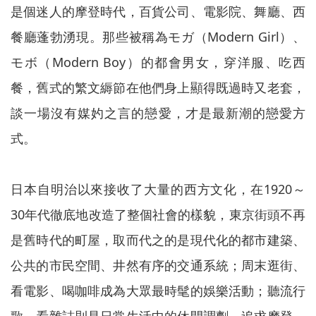
是個迷人的摩登時代，百貨公司、電影院、舞廳、西
餐廳蓬勃湧現。那些被稱為モガ（Modern Girl）、
モボ（Modern Boy）的都會男女，穿洋服、吃西
餐，舊式的繁文縟節在他們身上顯得既過時又老套，
談一場沒有媒妁之言的戀愛，才是最新潮的戀愛方
式。
日本自明治以來接收了大量的西方文化，在1920～
30年代徹底地改造了整個社會的樣貌，東京街頭不再
是舊時代的町屋，取而代之的是現代化的都市建築、
公共的市民空間、井然有序的交通系統；周末逛街、
看電影、喝咖啡成為大眾最時髦的娛樂活動；聽流行
歌、看雜誌則是日常生活中的休閒調劑。追求摩登，