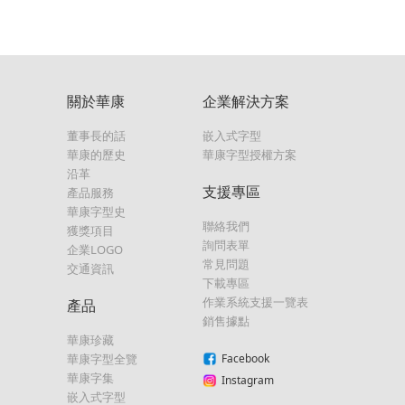
關於華康
企業解決方案
董事長的話
嵌入式字型
華康的歷史
華康字型授權方案
沿革
支援專區
產品服務
華康字型史
聯絡我們
獲獎項目
詢問表單
企業LOGO
常見問題
交通資訊
下載專區
作業系統支援一覽表
產品
銷售據點
華康珍藏
華康字型全覽
Facebook
華康字集
Instagram
嵌入式字型