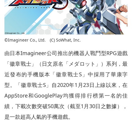
©Imagineer Co., Ltd. (C) SoWhat, Inc.
由日本Imagineer公司推出的機器人戰鬥型RPG遊戲
「徽章戰士」（日文原名「メダロット」）系列，最
近發布的手機版本「徽章戰士S」中採用了華康字
型。「徽章戰士S」自2020年1月23日上線以來，在
AppStore和GooglePlay均獲得排行榜第一名的佳
績，下載次數突破50萬次（截至1月30日之數據），
是一款超高人氣的手機遊戲。