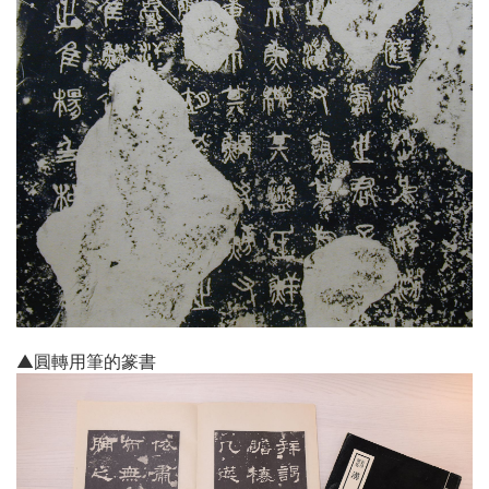
▲圓轉用筆的篆書