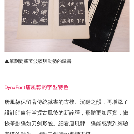
▲筆劃間藏著波磔與動勢的隸書
DynaFont唐風隸的字型特色
唐風隸保留著傳統隸書的古樸、沉穩之韻，再增添了
設計師自行掌握古風後的新詮釋，形體更加厚實，撇
捺筆劃猶如刀劍形貌。細看唐風隸，猶能感覺到經驗