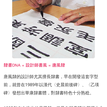
隸書DNA + 設計師書風 = 唐風隸
唐風隸的設計師尤其擅長隸書，早在開發這套字型
前，就曾在1989年以漢代〈史晨前後碑〉、〈乙瑛
碑〉發想出華康隸書體，對隸書特色十分熟稔。