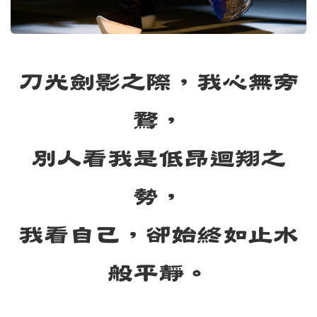
刀光劍
影之際
，我心無旁
鶩，
別人看我是低昂迴翔之
勢，
我看自己，卻始終如止水
般平靜。