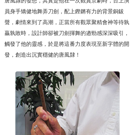
唐風隸的發想，其實是他在一次觀賞京劇時，台上演
員身手矯健地舞弄刀劍，配上鏗鏘有力的背景銅鈸
聲，劇情來到了高潮，正當所有觀眾聚精會神等待孰
贏孰敗時，設計師卻被刀劍揮舞的遒勁感深深吸引，
觸發了他的靈感，於是將這番力度表現至新字體的開
發，創造出沉實穩健的唐風隸！