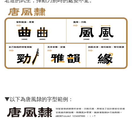
老道的武生，揮動刀劍時的處變不驚。
▼以下為唐風隸的字型範例：