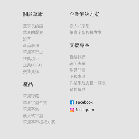
關於華康
企業解決方案
董事長的話
嵌入式字型
華康的歷史
華康字型授權方案
沿革
支援專區
產品服務
華康字型史
聯絡我們
獲獎項目
詢問表單
企業LOGO
常見問題
交通資訊
下載專區
作業系統支援一覽表
產品
銷售據點
華康珍藏
華康字型全覽
Facebook
華康字集
Instagram
嵌入式字型
華康字型授權方案