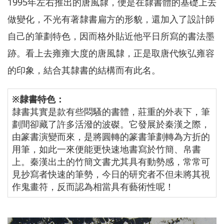
1995年左右推出的唐風隸，便是在隸書體的基礎上去
做變化，不光有著隸書扁方的形貌，還加入了設計師
自己的筆劃特色，因而格外貼近他平日所寫的書法墨
跡。看上去雍雍大度的唐風隸，正是取唐代恢弘雍容
的印象，結合其隸書的結構而有此名。
※隸書特色
：
隸書其實是款有些悶騷的書體，莊重的外表下，筆
劃間卻藏了許多活潑的波磔。它發展於秦漢之際，
由篆書演變而來，是將圓轉的篆書筆劃轉為方折的
用筆，如此一來便能更快速地書寫於竹簡、帛書
上。秦漢出土的竹簡文書尤其具有動勢感，常常可
見抄寫者快速的筆勢，今日的研究者不但未將其視
作鬼畫符，反而認為相當具有藝術性呢！