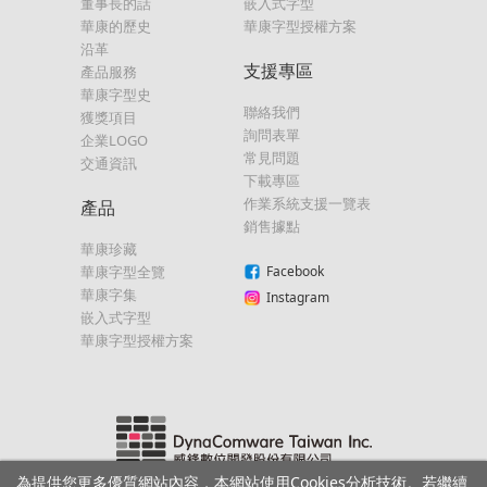
董事長的話
嵌入式字型
華康的歷史
華康字型授權方案
沿革
支援專區
產品服務
華康字型史
聯絡我們
獲獎項目
詢問表單
企業LOGO
常見問題
交通資訊
下載專區
作業系統支援一覽表
產品
銷售據點
華康珍藏
華康字型全覽
Facebook
華康字集
Instagram
嵌入式字型
華康字型授權方案
為提供您更多優質網站內容，本網站使用Cookies分析技術。若繼續