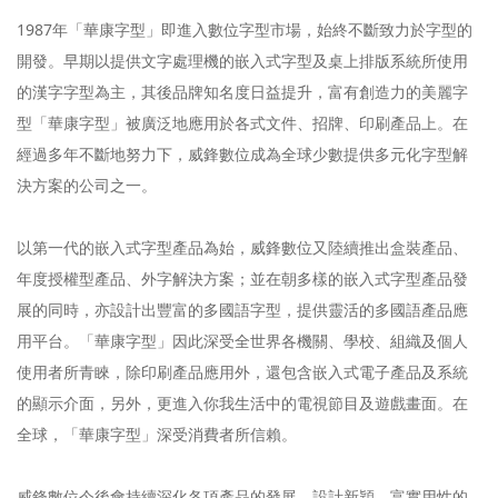
1987年「華康字型」即進入數位字型市場，始終不斷致力於字型的
開發。早期以提供文字處理機的嵌入式字型及桌上排版系統所使用
的漢字字型為主，其後品牌知名度日益提升，富有創造力的美麗字
型「華康字型」被廣泛地應用於各式文件、招牌、印刷產品上。在
經過多年不斷地努力下，威鋒數位成為全球少數提供多元化字型解
決方案的公司之一。
以第一代的嵌入式字型產品為始，威鋒數位又陸續推出盒裝產品、
年度授權型產品、外字解決方案；並在朝多樣的嵌入式字型產品發
展的同時，亦設計出豐富的多國語字型，提供靈活的多國語產品應
用平台。「華康字型」因此深受全世界各機關、學校、組織及個人
使用者所青睞，除印刷產品應用外，還包含嵌入式電子產品及系統
的顯示介面，另外，更進入你我生活中的電視節目及遊戲畫面。在
全球，「華康字型」深受消費者所信賴。
威鋒數位今後會持續深化各項產品的發展，設計新穎、富實用性的